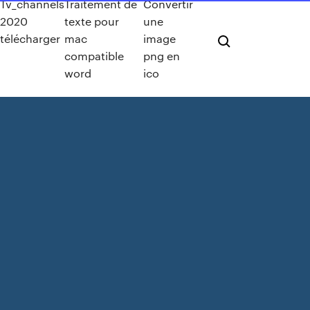
Tv_channels
Traitement de
Convertir
2020
texte pour
une
télécharger
mac
image
compatible
png en
word
ico