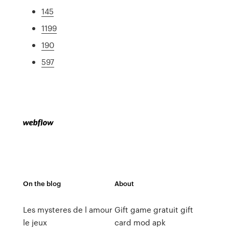
145
1199
190
597
On the blog
About
Les mysteres de l amour
Gift game gratuit gift
le jeux
card mod apk