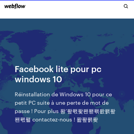
Facebook lite pour pc
windows 10
Réinstallation de Windows 10 pour ce
petit PC suite à une perte de mot de
passe ! Pour plus 퐝’퐢퐧퐟퐨퐫퐦퐚퐭퐢
퐨퐧퐬 contactez-nous ! 퐒퐢퐭퐞