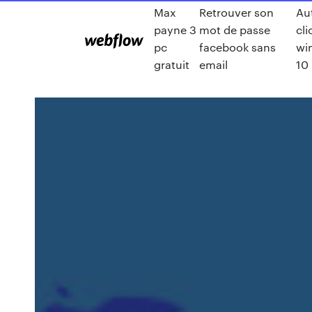
Max
Retrouver son
Au
payne 3
mot de passe
cli
pc
facebook sans
wi
gratuit
email
10 