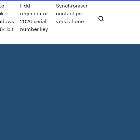
to
Hdd
Synchroniser
cker
regenerator
contact pc
ndows
2020 serial
vers iphone
64 bit
number key