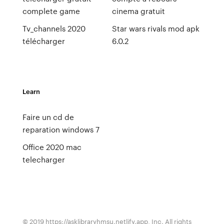
complete game
cinema gratuit
Tv_channels 2020
Star wars rivals mod apk
télécharger
6.0.2
Learn
Faire un cd de
reparation windows 7
Office 2020 mac
telecharger
© 2019 https://asklibraryhmsu.netlify.app, Inc. All rights