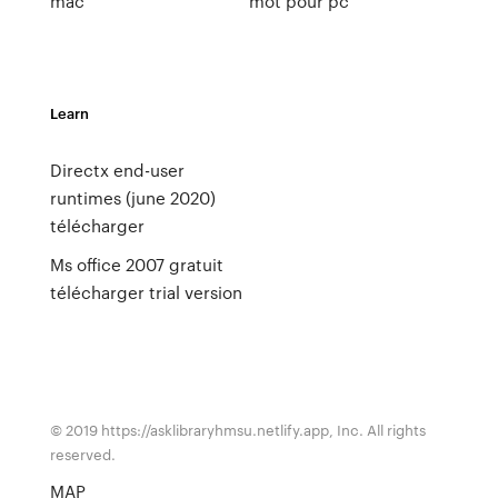
mac
mot pour pc
Learn
Directx end-user
runtimes (june 2020)
télécharger
Ms office 2007 gratuit
télécharger trial version
© 2019 https://asklibraryhmsu.netlify.app, Inc. All rights
reserved.
MAP